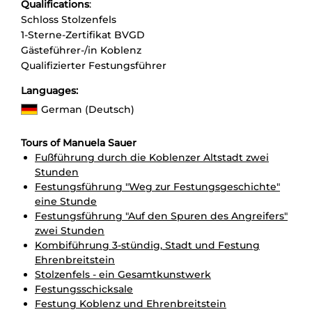
Qualifications
:
Schloss Stolzenfels
1-Sterne-Zertifikat BVGD
Gästeführer-/in Koblenz
Qualifizierter Festungsführer
Languages:
German (Deutsch)
Tours of Manuela Sauer
Fußführung durch die Koblenzer Altstadt zwei
Stunden
Festungsführung "Weg zur Festungsgeschichte"
eine Stunde
Festungsführung "Auf den Spuren des Angreifers"
zwei Stunden
Kombiführung 3-stündig, Stadt und Festung
Ehrenbreitstein
Stolzenfels - ein Gesamtkunstwerk
Festungsschicksale
Festung Koblenz und Ehrenbreitstein