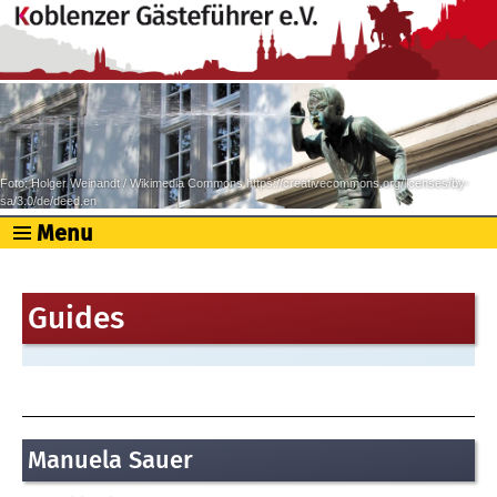
Foto: Holger Weinandt / Wikimedia Commons https://creativecommons.org/licenses/by-
sa/3.0/de/deed.en
Menu
Guides
Manuela Sauer