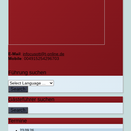
E-Mail
:
infocusott@t-online.de
Mobile
: 004915254296703
Führung suchen
Gästeführer suchen
Termine
23.09.26