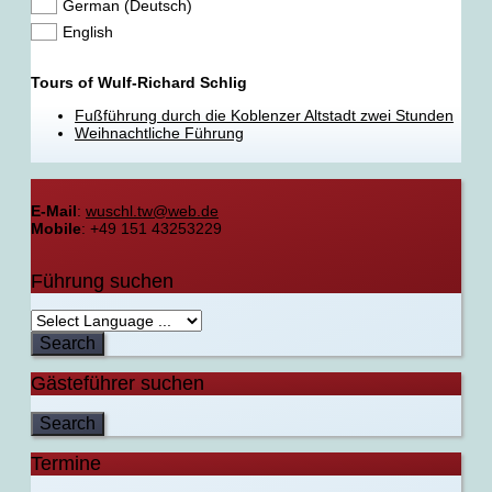
German (Deutsch)
English
Tours of Wulf-Richard Schlig
Fußführung durch die Koblenzer Altstadt zwei Stunden
Weihnachtliche Führung
E-Mail
:
wuschl.tw@web.de
Mobile
: +49 151 43253229
Führung suchen
Gästeführer suchen
Termine