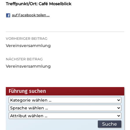
Treffpunkt/Ort: Café Moselblick
auf Facebook teilen ...
Beitragsnavigation
VORHERIGER BEITRAG
Vereinsversammlung
NÄCHSTER BEITRAG
Vereinsversammlung
Führung suchen