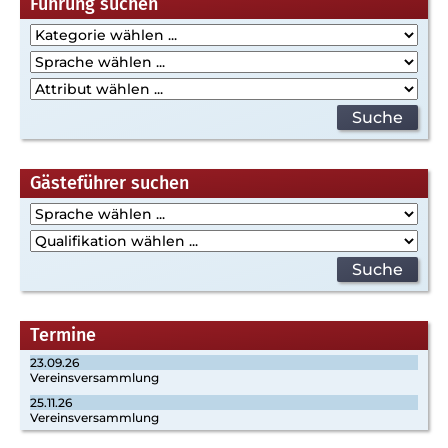
Beitragsnavigation
Führung suchen
Gästeführer suchen
Termine
23.09.26
Vereinsversammlung
25.11.26
Vereinsversammlung