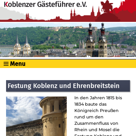
Foto: Holger Weinandt / Wikimedia Commoms https://creativecommons.org/licenses/by-
sa/3.0/de/deed.en
Menu
Festung Koblenz und Ehrenbreitstein
In den
Jahren 1815 bis
1834 baute das
Königreich Preußen
rund um den
Zusammenfluss von
Rhein und Mosel die