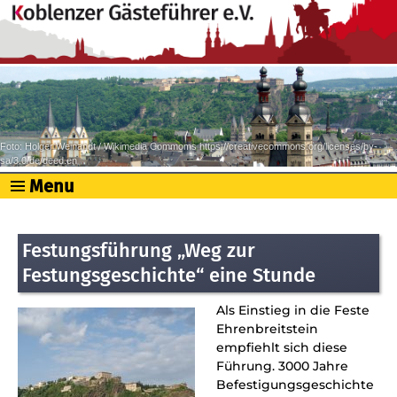
Foto: Holger Weinandt / Wikimedia Commoms https://creativecommons.org/licenses/by-
sa/3.0/de/deed.en
Menu
Festungsführung „Weg zur
Festungsgeschichte“ eine Stunde
Als Einstieg in die Feste
Ehrenbreitstein
empfiehlt sich diese
Führung. 3000 Jahre
Befestigungsgeschichte