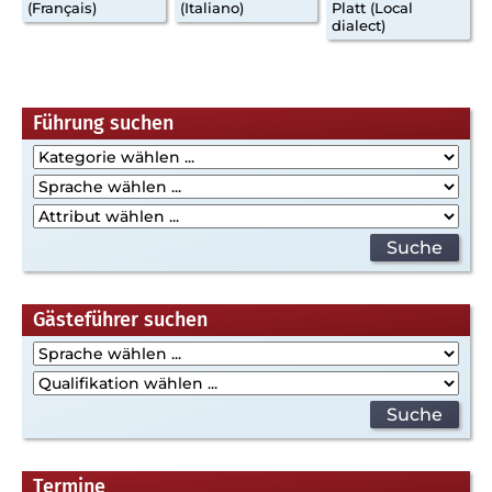
(Français)
(Italiano)
Platt (Local
dialect)
Beitragsnavigation
Führung suchen
Gästeführer suchen
Termine