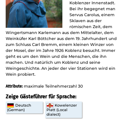
Koblenzer Innenstadt
.
Bei
ihr
begegnet
man
Servus Carolus, einem
Sklave
n aus der
römischen Zeit,
dem
Wingertsmann Karlemann aus
dem Mittelalter
,
dem
Weinküfer K
arl Böttcher aus dem 19. Jahrhundert und
zum Schluss Carl Bremm, einem kleinen Winzer von
der Mosel
,
der im Jahre 1926 Koblenz besucht. Immer
geht es um den Wein und die Menschen
,
die ihn
machen. Und natürlich um Koblenz und seine
Weingeschichte.
An jeder der vier Stationen wird ein
Wein probiert.
maximale Teilnehmerzahl 30
Attribute:
Zeige Gästeführer für Sprache:
Deutsch
Kowelenzer
(German)
Platt (Local
dialect)