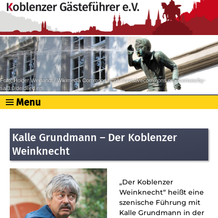
Foto: Holger Weinandt / Wikimedia Commons https://creativecommons.org/licenses/by-
sa/3.0/de/deed.en
Menu
Kalle Grundmann – Der Koblenzer
Weinknecht
„Der
Koblenzer
Weinknecht“
heißt eine
szenische Führung mit
Kalle Grundmann
in der