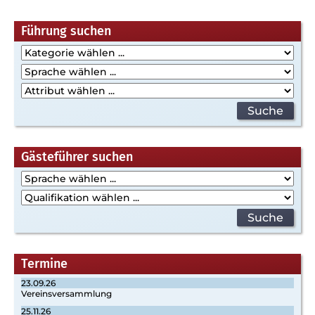
Beitragsnavigation
Führung suchen
Gästeführer suchen
Termine
23.09.26
Vereinsversammlung
25.11.26